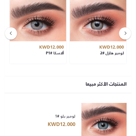
00
KWD12.000
KWD12.000
لومير هازل #2
ألاسكا #P1
لوم
المنتجات الأكثر مبيعا
لومير بلو #1
KWD12.000