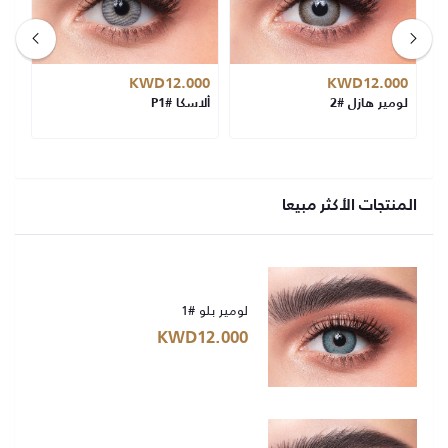
00
KWD12.000
KWD12.000
لومير هازل #2
ألاسكا #P1
لوم
المنتجات الأكثر مبيعا
لومير بلو #1
KWD12.000