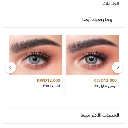
العلامات:
ربما يعجبك أيضا
00
KWD12.000
KWD12.000
لومير هازل #2
ألاسكا #P1
لوم
المنتجات الأكثر مبيعا