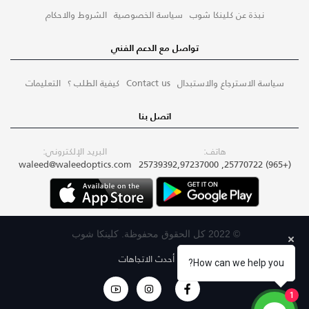
نبذة عن كلينكا شوب
سياسة الخصوصية
الشروط والاحكام
تواصل مع الدعم الفني
سياسة الاسترجاع والاستبدال
Contact us
كيفية الطلب ؟
التعليمات
اتصل بنا
هاتف:
البريد الإلكتروني:
waleed@waleedoptics.com
(+965) 25770722, 25739392,97237000
© 2022 كل الحقوق محفوظة. كلينكا شوب
اتبع أحدث الاتجاهات
How can we help you?
1